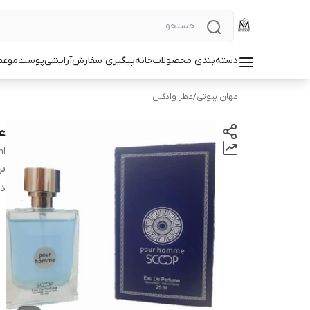
دسته‌بندی محصولات
خانه
پیگیری سفارش
آرایشی
پوست
مو
عط
مهان بیوتی
/
عطر وادکلن
عط
ml
بر
دس