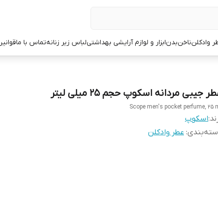
ر وادکلن
ناخن
بدن
ابزار و لوازم آرایشی بهداشتی
لباس زیر زنانه
تماس با ما
قوانین
ر جیبی مردانه اسکوپ حجم 25 میلی لیتر
Scope men's pocket perfume, 25 
ند:
اسکوپ
ته‌بندی
:
عطر وادکلن