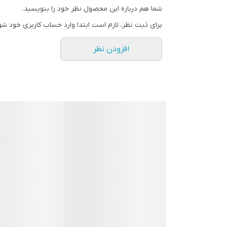
پخش بو خوب
شما هم درباره این محصول نظر خود را بنویسید.
اسانس ها
برای ثبت نظر، لازم است ابتدا وارد حساب کاربری خود شو
اسانس آغازی: گل رز, گل سوسن, لیمو, نارنج
افزودن نظر
نت میانی: چوب درخت سرو, گل شمعدانی, گی
نت پایانی: دانه تونکا, عنبر, مشک