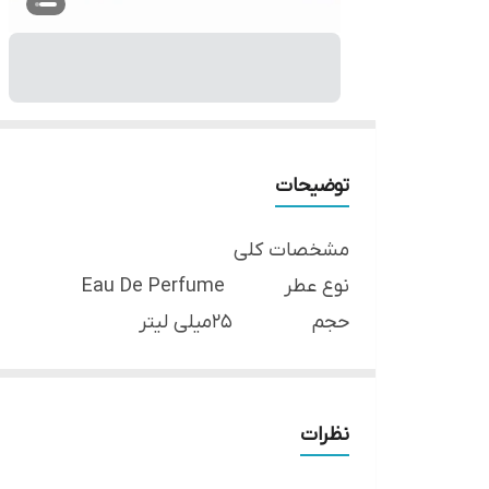
توضیحات
مشخصات کلی
نوع عطر Eau De Perfume
حجم 25میلی لیتر
مناسب برای آقایان
فصل استفاده تمام فصول
نوع رایحه رایحه خنک و تند
نظرات
ماندگاری بسیار خوب