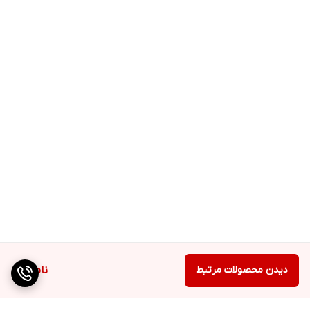
حاوی عصاره کاکتوس ملکه شب
دارای قدرت پاک کنندگی عمقی
فاقد سولفات، پارابن و سیلیکون
مناسب شوره خشک و چرب
درمان خارش ناشی از شوره
بدون ایجاد ریزش مو
ترکیبات
آب، سدیم لوروئیل سارکوزینات، کوکامیدوپروپیل بتائین، سدیم کوکویل
گلوتامات، کوکو گلوکوزید، گلیسیرین، سدیم پی سی ای، پیروکتون
اولامین, پی ای جی ۱۵۰ دی استئارات، عصاره گل ملکه شب یا سرئوس
گراندیفلوروس (کاکتوس)، سالیسیلیک اسید، رایحه، عصاره میوه نخل اره
ای (سرنوآ سرولاتا)، پریدوکسین هیدرو کلراید، نیاسین آمید، پروتئین
دیدن محصولات مرتبط
ناموجود
هیدرولیز شده مخمر، آلانتوئین، گوار هیدروکسی پروپیل تریمونیوم
کلرید, بیوتین، پلی کوآنترنیوم۱۰، ادتا، متیل ایزوتیازولینون، متیل کلرو