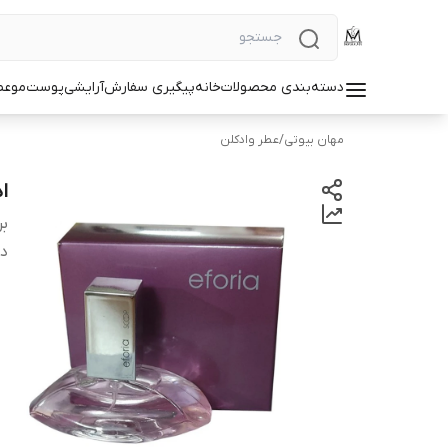
دسته‌بندی محصولات
خانه
پیگیری سفارش
آرایشی
پوست
مو
عط
مهان بیوتی
/
عطر وادکلن
اد
بر
دس