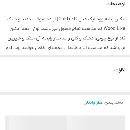
توضیحات
ادکلن زنانه وودلایک مدل گلد (Gold) از محصولات جدید و شیک
Wood Like که مناسب تمام فصول می‌باشد. نوع رایحه ادکلن
گلد از نوع چوبی، مشک و گلی و ساختار رایحه آن خنک و شیرین
می‌باشد که مناسب افراد طرفدار رایحه‌های خاص خواهد بود. ادو
پرفیوم (
Eau de Parfum
) وودلایک مدل Gold دارای حجم 90
میلی‌لیتری بوده و غلظت حدود 20 درصدی از عطر را دارد.
نظرات
با اولین اسپری از ادکلن وود لایک مدل گلد، بویی که شامل گریب
فروت، ترنج، آناناس، رز و پرتقال است را احساس می‌کنید و بعد
از مدت زمانی بویی دیگر شامل بنفشه، سنبل، فریزیا، گل برف،
دسته‌بندی
:
عطر وادکلن
لاله مردابی، سیب سرخ و گاردنیای یاسمنی جای رایحه اولیه را
خواهد گرفت و در پایان بویی از روایح دودی، مشک، کهربا، سدر و
نعناع هندی را احساس خواهید کرد.