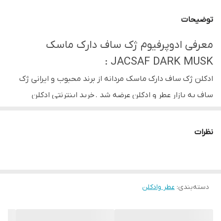
توضیحات
معرفی ادوپرفیوم ژک ساف دارک ماسک
JACSAF DARK MUSK :
ادکلن ژک ساف دارک ماسک مردانه از برند محبوب و ایرانی ژک
ساف به بازار عطر و ادکلن عرضه شد . خرید اینترنتی ادکلن
اصل ژک ساف دارک ماسک با رایحه ی گرم و شیرین برای استفاده
در روزهای سرد سال پیشنهاد می شود . این عطر مردانه معادل
نظرات
۱۰۰ میل حجم دارد و غلظت آن ادوپرفیوم می باشد که سبب
پخش بو و ماندگاری نسبتا خوب این عطر می شود . این عطر برای
استفاده ی روزمره و استفاده در مجالس و میهمانیهای رسمی
دسته‌بندی
:
عطر وادکلن
پیشنهاد می شود . این عطر مردانه رایحه ای بسیار مشابه با عطر
ابرکرومبی اند فیچ فیرس مردانه ABERCROMBIE & FITCH