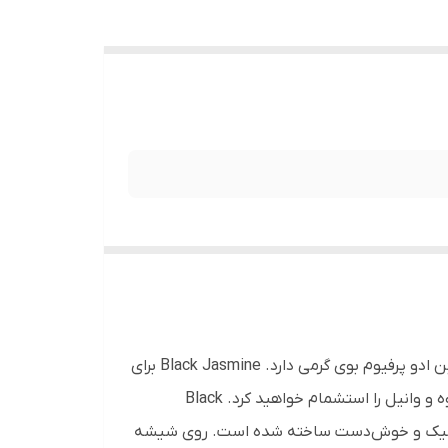
یکی از پرفروش‌ترین عطرهای زنانه‌ی برند «ژک ساف» (Jacsaf) با نام «بلک جَزمین» (Black Jasmine) شناخته می‌شود. این ادو پرفیوم بوی گرمی دارد. Black Jasmine برای
استفاده در فصول پاییز بسیار مناسب است. در تمام مدت استفاده از Black Jasmine بوی چوب، گل، گیاهان معطر، میوه و وانیل را استشمام خواهید کرد. Black
10 میلی‌لیتر دارد و تا مدت زیادی عطر شماره یک شما خواهد بود. بطری Black Jasmine بسیار شیک و خوش‌دست ساخته شده است. روی شیشه