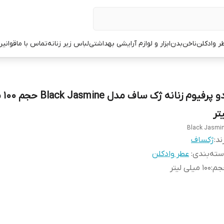
ر وادکلن
ناخن
بدن
ابزار و لوازم آرایشی بهداشتی
لباس زیر زنانه
تماس با ما
قوانین
ادو پرفیو
تر
Black Jasmi
ند:
ژکساف
ته‌بندی
:
عطر وادکلن
جم
:
100 میلی لیتر