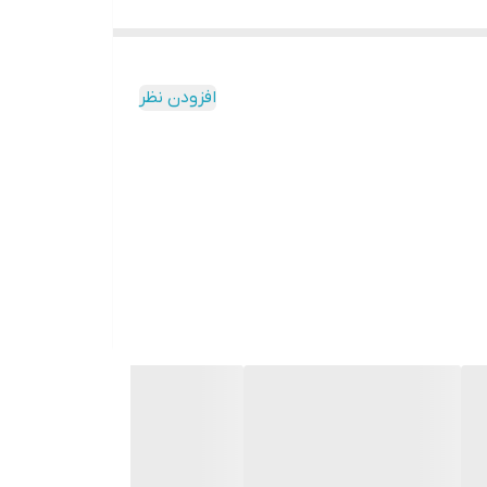
یاسمین به شکل برجسته کار شده است. درپوش بطری هم مانند یک
لابی، بادام و تمشک سیاه خواهید شد. این نت میوه‌ای با بوی
ی را می‌گیرند. بوی این ترکیب گلی و کمی تند
افزودن نظر
رند. نت‌های پایانی از چوب صندل، عنبر و گیاه
پاتچولی ساخته می‌شوند. این ترکیب تمرکز شما را بیشتر می‌کند. خرید عطر ژک ساف Black Jasmine با توجه به حجم 100 میلی‌لیتری، پخش بوی قوی، ماندگاری بالا و