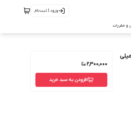
ورود | ثبت‌نام
 و مقررات
م زنانه ژک ساف مدل Black Jasmine حجم 100 میلی
2,300,000
افزودن به سبد خرید