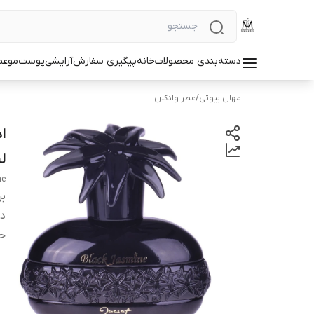
دسته‌بندی محصولات
خانه
پیگیری سفارش
آرایشی
پوست
مو
عط
مهان بیوتی
/
عطر وادکلن
لی
ne
بر
دس
ح