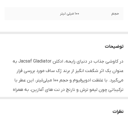
حجم
100 میلی لیتر
توضیحات
در کاوشی جذاب در دنیای رایحه، ادکلن Jacsaf Gladiator به
عنوان یک اثر شگفت انگیز از برند ژک ساف مورد بررسی قرار
می‌گیرد. با غلظت ادوپرفیوم و حجم ۱۰۰ میلی‌لیتر، این عطر با
ترکیباتی چون لیمو ترش و نارنج در نت های آغازین، به همراه
نعناع هندی، خس خس و چوب صندل سفید در نت های پایانی،
یک تجربه‌ی حسی فراگیر و دلنشین در بین انواع ادکلن ایجاد
نظرات
می‌کند.
این عطر با طبع گرم خود، به خوبی در فصل های سرد سال، به