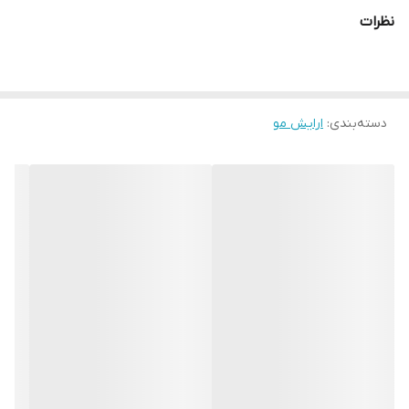
پرفکت می باشد این محصول باعث حالت دهی بسیار عالی به
نظرات
موهای شما می شود و همچنین باعث براق کنندگی مو های شما
می شود.
موس مو پرفکت به علت مواد تشکیل دهنده در ساخت باعث
دسته‌بندی
:
ارایش مو
جلوگیری از موخوره شده و هیچ گونه چسبندگی در موها ایجاد
نمی کند.
قبل از استفاده این مخصول را به خوبی تکان داده و بعد مقداری
از محصول را بر روی مو زده و موی خود را به حالت دلخواه حالت
دهید.حجم این محصول 200 میل می باشد.
مواد تشکیل دهنده موس مو پرفکت شماره
5
آب دیونیزه
پی وی پی ونیل استات