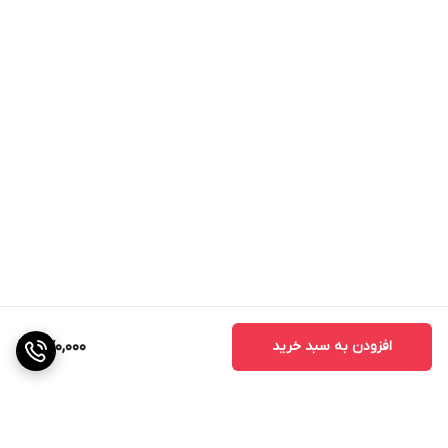
خوش حالت تر می کند.
حجم این محصول 200 میل بوده و تا 3 سال تاریخ مصرف دارد.
قبل از استفاده این محصول ان را به خوبی تکان داده و سپس
مقدار از محصول را بر روی موی نم دار بزنید و مو به هر فرمی که
میخواهید حالت دهید.
مواد تشکیل دهنده موس مو پرفکت
آب دیونیزه
پی وی پی ونیل استات
ستریمونیوم کلراید
لورامید
پلی کوارتینیوم
افزودن به سبد خرید
570,000
اسانس مجاز آرایشی
گاز پروپان بوتان