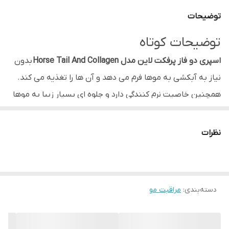
توضیحات
توضیحات کوتاه
اسپری دو فاز پرفکت لاین مدل Horse Tail And Collagen
بدون
نیاز به آبکشی به موها فرم می دهد و آن ها را تغذیه می کند.
همچنین خاصیت نرم کنندگی دارد و جلوه ای بسیار زیبا به موها
می بخشد و شانه کردن مو را بسیار راحت می کند. اسپری حالت
دهنده
PERFECT LINE
با فرمولاسیون ویژه خود از موها مراقبت
نظرات
کرده و آنها را عمیقا تغذیه می کند. از ترکیبات ویژه اسپری دو فاز
می توان به کلاژن و عصاره دم اسبی اشاره کرد که خاصیت
تقویت کننده دارد و پوست سر را به خوبی تمیز و احیا می کند.
دسته‌بندی
:
مراقبت مو
اسپری دو فاز هرس تیل و کلاژن
درخشش ویژه ای به موی سر می
بخشد و با خاصیت انرژی زایی که دارد، رشد مو را به خوبی تقویت