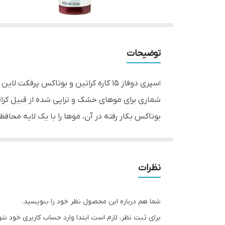
توضیحات
سپری دوفاز 15 کاره کراتین و بوتاکس 
ا
شماری برای موهای خشک و تراپی شده از قبیل کرات
رنگ مو، ظاهری براق و سالم تر به موهایتان هدیه
اسپری دو فاز 15 کاره پرفکت لاین مدل Keratin & Botax
نظرات
العاده است. این محصول با برخورداری از ترکیبات ک
نیاز به آبکشی برخوردار است. همچنین فرمول بدو
شما هم درباره این محصول نظر خود را بنویسید.
ابریشمی و درخششی باور نکردنی پیدا می کنند.
برای ثبت نظر، لازم است ابتدا وارد حساب کاربری خود شو