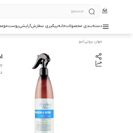
دسته‌بندی محصولات
خانه
پیگیری سفارش
آرایشی
پوست
مو
عط
مهان بیوتی
/
مو
اسپر
ay
دس