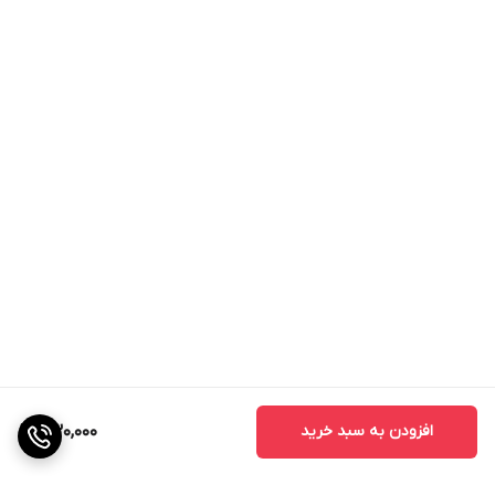
ابتدا صورت را با کمی آب مرطوب کنید. سپس با فشار دادن و پمپ کردن
مقدار مناسبی از فوم پوست چرب ویتالیر، برس سیلیکونی را به صورت
دورانی روی پوست صورت ماساژ دهید. بگذارید فوم تمام صورت را
بپوشاند. در آخر صورت را آبکشی نموده و برس سیلیکونی را جهت
استفاده بعدی بشویید.
لطفا دقت کنید
از قرار دادن محصول در برابر نور مستقیم خورشید خودداری نمایید.
فوم شستشو را از دسترس کودکان دور نگهدارید.
افزودن به سبد خرید
430,000