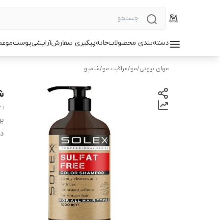
دسته‌بندی محصولات
خانه
پیگیری سفارش
آرایشی
پوست
مو
عط
مهان بیوتی
/
مو
/
مراقبت مو
/
شامپو
ش
ا solex Sulfat free shampoo for colored hair
بر
دس