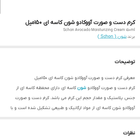
کرم دست و صورت آووکادو شون کاسه ای 150میل
Schon Avocado Moisturizing Cream 150ml
برند:
شون ( Schon )
توضیحات
معرفی کرم دست و صورت آووکادو شون کاسه ای ۱۵۰میل
کرم دست و صورت آووکادو
شون
کاسه ای دارای محفظه کاسه ای از
جنس پلاستیک و مقدار حجم این کرم می باشد. کرم دست و صورت
آووکادو شون کاسه ای از مواد ارگانیک و طبیعی تشکیل شده است و با
تهیه و استفاده آن دیگر آن را رها نخواهید نمود. زیرا با استفاده از آن در
مدت کمی متوجه می شوید پوستی ابریشمی و با رطوبت بالا را دارید و
نظرات
این مزایا و امتیازات در این کرم سبب می گردد تا مشتری دایمی کرم