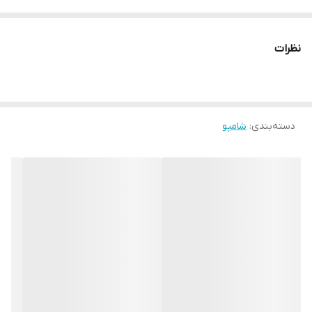
سدیم و پارافین، تقویت کننده و ترمیم کننده مو، تغذیه کننده و
رطوبت رسان، حجم دهنده و درخشان کننده مو، برطرف کننده خشکی
نظرات
مو و پوست، تامین نرمی، لطافت و رطوبت مورد نیاز موها، کمک به
رفع موخوره و گره در مو راحت تر شانه شدن مو حاوی عصاره برنج
سیاه قدرت پاک کنندگی بالا
حجم:750 میلی لیتر
دسته‌بندی
:
شامپو
ساخت:اسلواکی