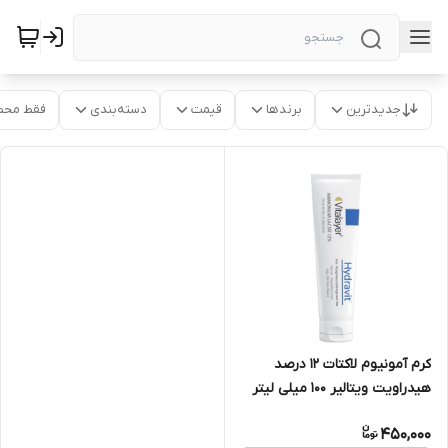
جدیدترین
برندها
قیمت
دسته‌بندی
فقط محص
کرم آمونیوم لاکتات 12 درصد
هیدراویت ویتالیر 100 میلی لیتر
450,000