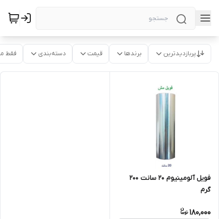
پربازدیدترین
برندها
قیمت
دسته‌بندی
فقط م
فویل آلومینیوم 20 سانت 200
گرم
180,000