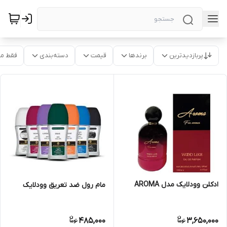
پربازدیدترین
برندها
قیمت
دسته‌بندی
فقط م
ادکلن وودلایک مدل AROMA
مام رول ضد تعریق وودلایک
485,000
3,650,000