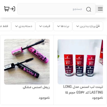
پربازدیدترین
برندها
قیمت
دسته‌بندی
فقط م
تینت لب اسنس مدل LONG
ریمل اسنس مشکی
LASTING کد GS142 حجم ۱۵
ناموجود
ناموجود
میلی لیتر