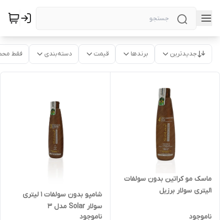
جدیدترین
برندها
قیمت
دسته‌بندی
فقط محص
ماسک مو کراتین بدون سولفات
1لیتری سولار برزیل
شامپو بدون سولفات 1 لیتری
سولار Solar مدل 3
ناموجود
ناموجود
PROTECTING