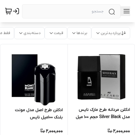
پربازدیدترین
برندها
قیمت
دسته‌بندی
فقط م
ادکلن مردانه طرح مارک نایس
ادکلن طرح اصل مدل مونت
مدل Silver Black حجم ۱۰۰ میل
بلنک 100میل نایس
2,000,000
2,000,000