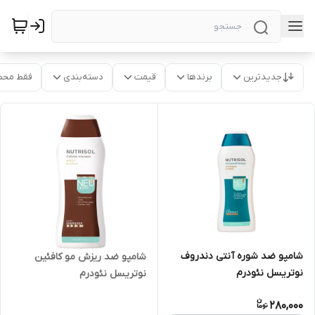
جدیدترین
برندها
قیمت
دسته‌بندی
فقط محص
شامپو ضد شوره آنتی دندروف
شامپو ضد ریزش مو کافئین
نوتریسل نئودرم
نوتریسل نئودرم
280,000