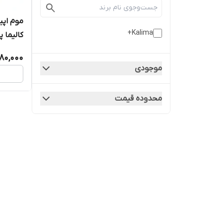
موم اپی
Kalima+
کالیما پلاس 0
80,000
موجودی
محدوده قیمت